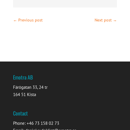
←
Previous post
Next post
→
Emotra AB
Färögatan 33, 24 tr
164 51 Kista
Contact
Phone: +46 73 158 02 73